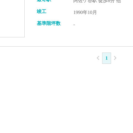
阿佐ケ谷駅 徒歩8分 他
竣工
1990年10月
基準階坪数
-
1