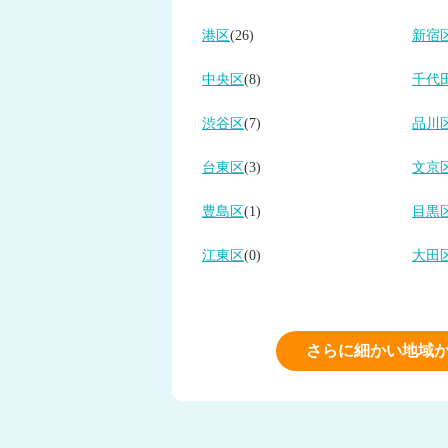
港区
(26)
新宿
中央区
(8)
千代
渋谷区
(7)
品川
台東区
(3)
文京
豊島区
(1)
目黒
江東区
(0)
大田
さらに細かい地域か