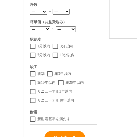
坪数
～
坪単価（共益費込み）
～
駅徒歩
1分以内
3分以内
5分以内
10分以内
竣工
新築
築3年以内
築10年以内
築20年以内
リニューアル3年以内
リニューアル10年以内
耐震
新耐震基準を満たす