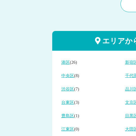
エリアか
港区
(26)
新宿
中央区
(8)
千代
渋谷区
(7)
品川
台東区
(3)
文京
豊島区
(1)
目黒
江東区
(0)
大田