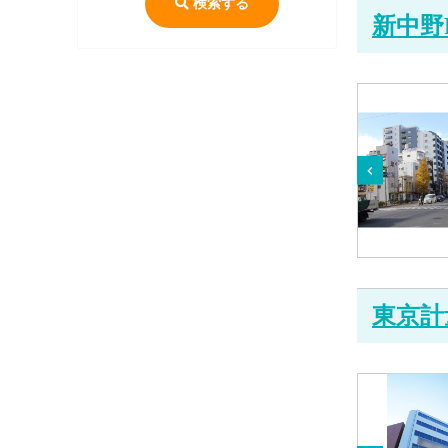
検索する
新中野
東京計