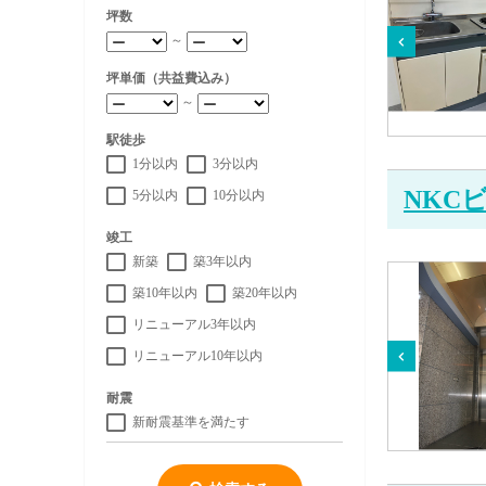
坪数
～
坪単価（共益費込み）
～
駅徒歩
1分以内
3分以内
NKC
5分以内
10分以内
竣工
新築
築3年以内
築10年以内
築20年以内
リニューアル3年以内
リニューアル10年以内
耐震
新耐震基準を満たす