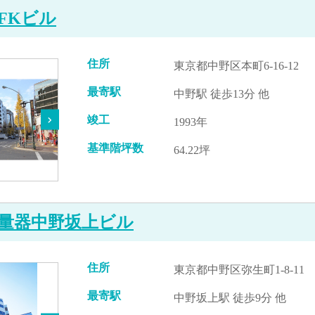
FKビル
住所
東京都中野区本町6-16-12
最寄駅
中野駅 徒歩13分 他
竣工
1993年
基準階坪数
64.22坪
量器中野坂上ビル
住所
東京都中野区弥生町1-8-11
最寄駅
中野坂上駅 徒歩9分 他