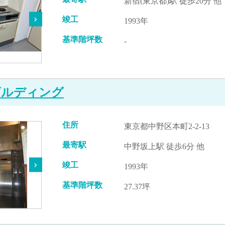
新宿(東京都)駅 徒歩20分 他
竣工
1993年
基準階坪数
-
ビルディング
住所
東京都中野区本町2-2-13
最寄駅
中野坂上駅 徒歩6分 他
竣工
1993年
基準階坪数
27.37坪