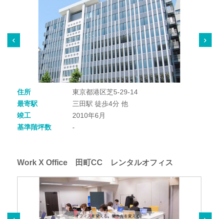
住所
東京都港区芝5-29-14
最寄駅
三田駅 徒歩4分 他
竣工
2010年6月
基準階坪数
-
Work X Office 田町CC レンタルオフィス