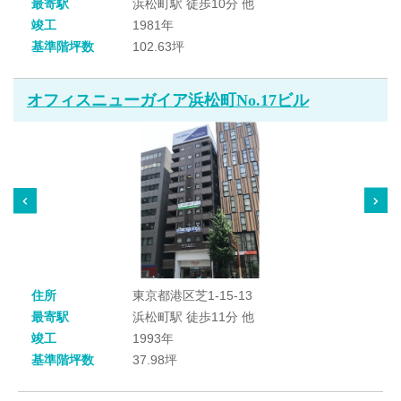
最寄駅
浜松町駅 徒歩10分 他
竣工
1981年
基準階坪数
102.63坪
オフィスニューガイア浜松町No.17ビル
住所
東京都港区芝1-15-13
最寄駅
浜松町駅 徒歩11分 他
竣工
1993年
基準階坪数
37.98坪