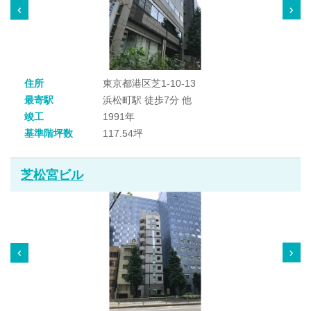
住所
東京都港区芝1-10-13
最寄駅
浜松町駅 徒歩7分 他
竣工
1991年
基準階坪数
117.54坪
芝松宮ビル