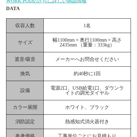
WORK PODのさらに詳しい商品情報
DATA
収容人数
1名
幅1100mm × 奥行1100mm × 高さ
サイズ
2435mm （重量：333kg）
遮音/吸音
メーカーへお問合せください
換気
約40秒に1回
電源2口、USB給電1口、ダウンラ
設備
イトの調光ダイヤル
カラー展開
ホワイト、ブラック
消防認定
熱感知式消火器付き
参考価格
工事単位ごとにお見積もり