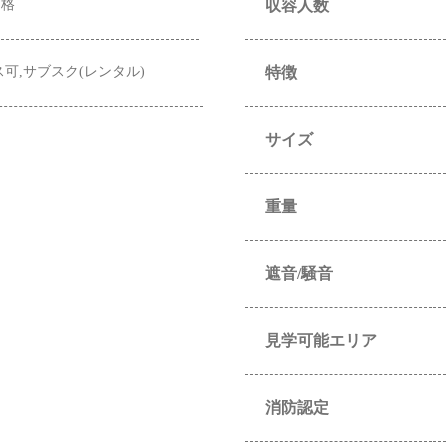
価格
収容人数
ス可,サブスク(レンタル)
特徴
サイズ
重量
遮音/騒音
見学可能エリア
消防認定