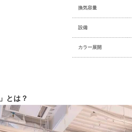
換気容量
設備
カラー展開
o」とは？