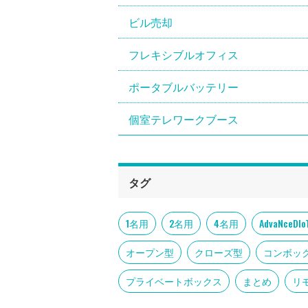
ビル売却
フレキシブルオフィス
ポータブルバッテリー
個室テレワークブース
タグ
1名用
2名用
4名用
AdvaNce
オープン型
クローズ型
コンボッ
プライベートボックス
まとめ
リ