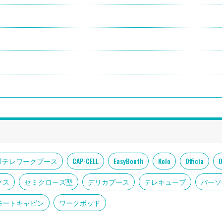
DIoTテレワークブース
CAP-CELL
EasyBooth
Kolo
Officia
クス
セミクローズ型
デリカブース
テレキューブ
パーソ
モートキャビン
ワークポッド