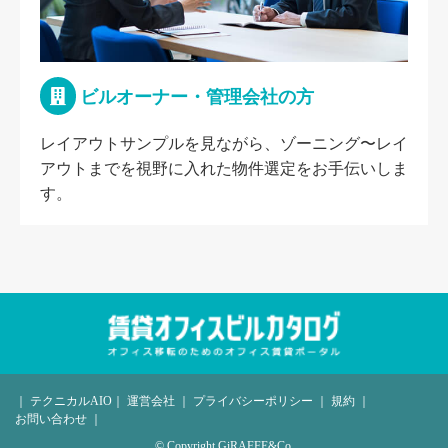
ビルオーナー・管理会社の方
レイアウトサンプルを見ながら、ゾーニング〜レイ
アウトまでを視野に入れた物件選定をお手伝いしま
す。
｜
｜
｜
｜
｜
テクニカルAIO
運営会社
プライバシーポリシー
規約
｜
お問い合わせ
© Copyright GiRAFFE&Co.