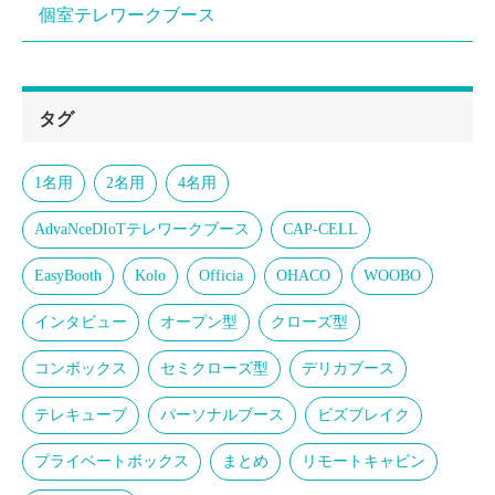
個室テレワークブース
タグ
1名用
2名用
4名用
AdvaNceDIoTテレワークブース
CAP-CELL
EasyBooth
Kolo
Officia
OHACO
WOOBO
インタビュー
オープン型
クローズ型
コンボックス
セミクローズ型
デリカブース
テレキューブ
パーソナルブース
ビズブレイク
プライベートボックス
まとめ
リモートキャビン