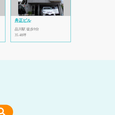
舟正ビル
品川駅 徒歩9分
35.48坪