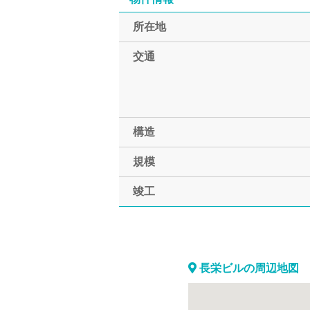
所在地
交通
構造
規模
竣工
長栄ビルの周辺地図