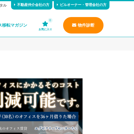
不動産仲介会社の方
ビルオーナー・管理会社の方
タル
0
ス移転マガジン
物件診断
お気に入り