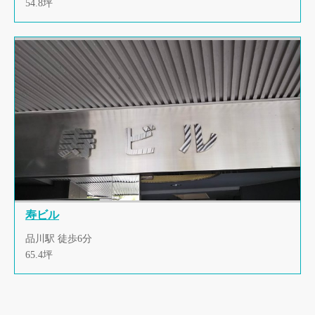
54.8坪
寿ビル
品川駅 徒歩6分
65.4坪