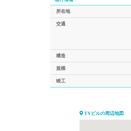
所在地
交通
構造
規模
竣工
TYビルの周辺地図