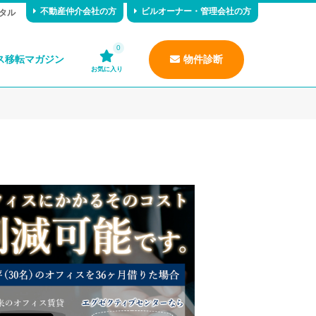
不動産仲介会社の方
ビルオーナー・管理会社の方
タル
0
ス移転マガジン
物件診断
お気に入り