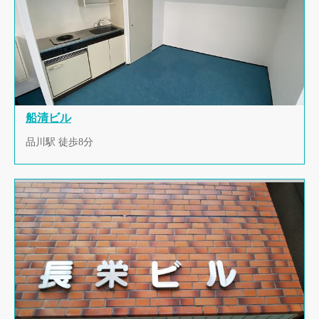
船清ビル
品川駅 徒歩8分