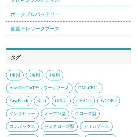
ポータブルバッテリー
個室テレワークブース
タグ
1名用
2名用
4名用
AdvaNceDIoTテレワークブース
CAP-CELL
EasyBooth
Kolo
Officia
OHACO
WOOBO
インタビュー
オープン型
クローズ型
コンボックス
セミクローズ型
デリカブース