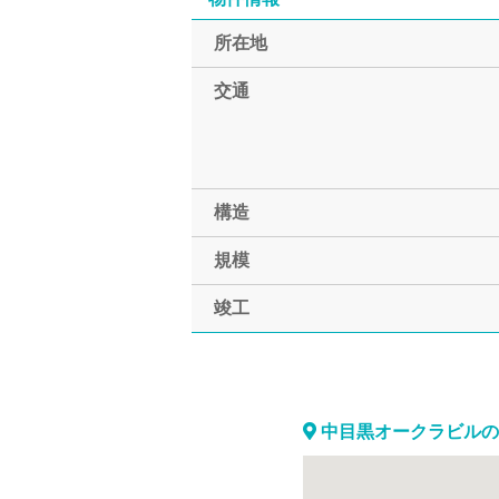
所在地
交通
構造
規模
竣工
中目黒オークラビルの