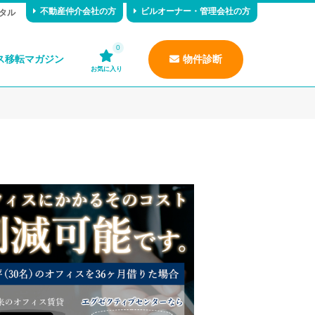
不動産仲介会社の方
ビルオーナー・管理会社の方
タル
0
ス移転マガジン
物件診断
お気に入り