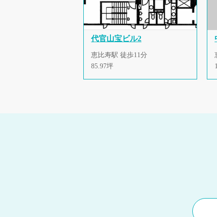
代官山宝ビル2
恵比寿駅 徒歩11分
85.97坪