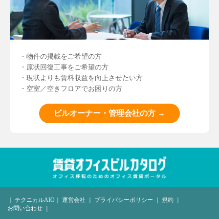
・物件の掲載をご希望の方
・原状回復工事をご希望の方
・現状よりも賃料収益を向上させたい方
・空室／空きフロアでお困りの方
ビルオーナー・管理会社の方 →
｜
テクニカルAIO
｜
運営会社
｜
プライバシーポリシー
｜
規約
｜
お問い合わせ
｜