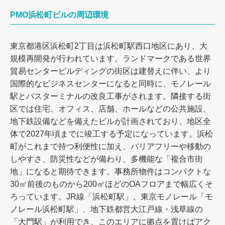
PMO浜松町ビルの周辺環境
東京都港区浜松町2丁目は浜松町駅西口地区にあり、大
規模再開発が行われています。ランドマークである世界
貿易センタービルディングの街区は建替えに伴い、より
国際的なビジネスセンターになると同時に、モノレール
駅とバスターミナルの改良工事がされます。隣接する街
区では住宅、オフィス、店舗、ホールなどの公共施設、
地下鉄設備などを備えたビルが計画されており、地区全
体で2027年頃までに竣工する予定になっています。浜松
町がこれまで持つ利便性に加え、バリアフリーや移動の
しやすさ、防災性などが備わり、多機能な「複合市街
地」になると期待できます。事務所物件はコンパクトな
30㎡前後のものから200㎡ほどのOAフロアまで幅広くそ
ろっています。JR線「浜松町駅」、東京モノレール「モ
ノレール浜松町駅」、地下鉄都営大江戸線・浅草線の
「大門駅」が利用でき、このエリアに拠点を置けばアク