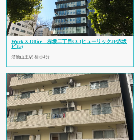
Work X Office 赤坂二丁目CC(ヒューリックJP赤坂
ビル)
溜池山王駅 徒歩4分