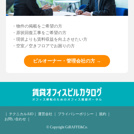
・物件の掲載をご希望の方
・原状回復工事をご希望の方
・現状よりも賃料収益を向上させたい方
・空室／空きフロアでお困りの方
ビルオーナー・管理会社の方 →
｜
テクニカルAIO
｜
運営会社
｜
プライバシーポリシー
｜
規約
｜
お問い合わせ
｜
© Copyright GiRAFFE&Co.