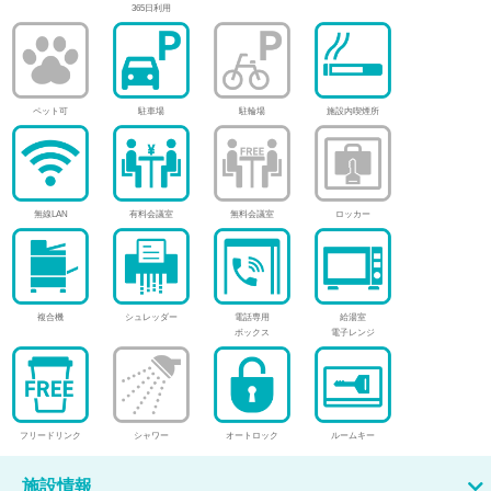
365日利用
ペット可
駐車場
駐輪場
施設内喫煙所
無線LAN
有料会議室
無料会議室
ロッカー
複合機
シュレッダー
電話専用
給湯室
ボックス
電子レンジ
フリードリンク
シャワー
オートロック
ルームキー
施設情報