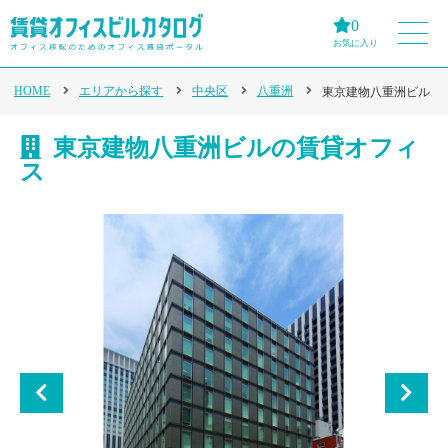
0
お気に入り
HOME
エリアから探す
中央区
八重洲
東京建物八重洲ビル
東京建物八重洲ビルの賃貸オフィ
ス