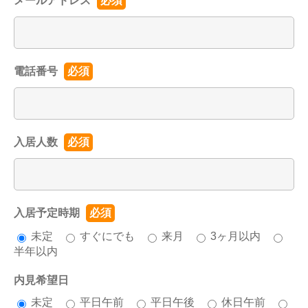
メールアドレス
必須
電話番号
必須
入居人数
必須
入居予定時期
必須
未定
すぐにでも
来月
3ヶ月以内
半年以内
内見希望日
未定
平日午前
平日午後
休日午前