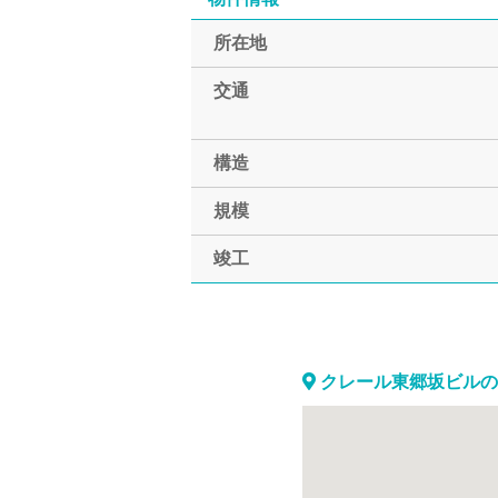
所在地
交通
構造
規模
竣工
クレール東郷坂ビルの