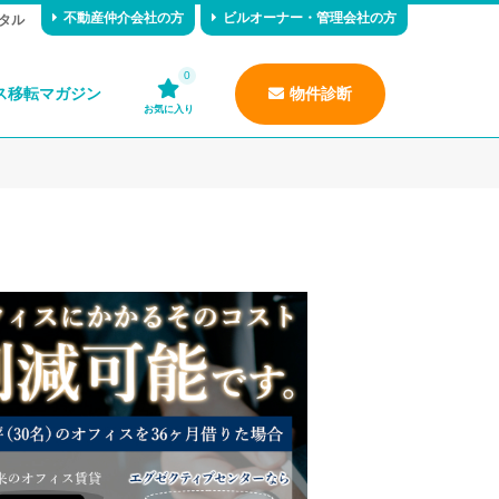
不動産仲介会社の方
ビルオーナー・管理会社の方
タル
0
ス移転マガジン
物件診断
お気に入り