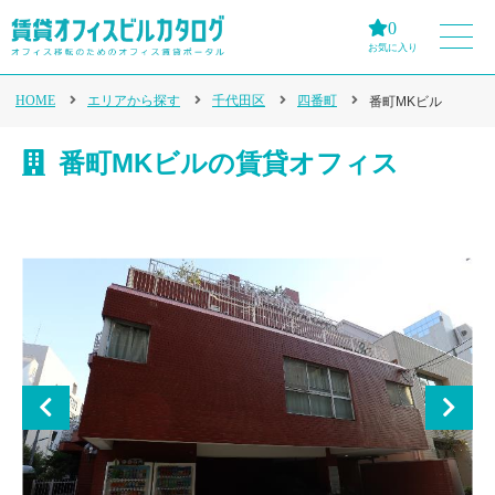
0
お気に入り
HOME
エリアから探す
千代田区
四番町
番町MKビル
番町MKビルの賃貸オフィス