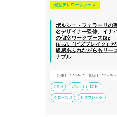
個室テレワークブース
ポルシェ・フェラーリの
名デザイナー監修、イナ
の個室ワークブースBiz
Break（ビズブレイク）
級感あふれながらもリー
ナブル
公開日：2022-06-02
更新日：2023-09-05
1名用
2名用
4名用
クローズ型
ビズブレイク