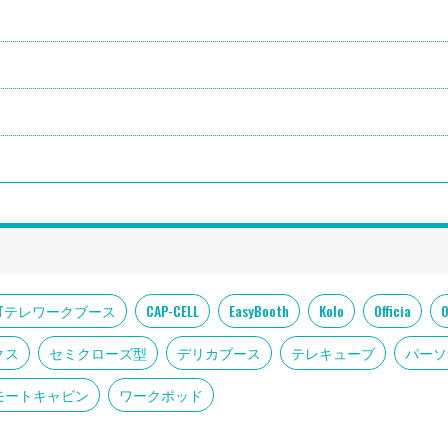
DIoTテレワークブース
CAP-CELL
EasyBooth
Kolo
Officia
クス
セミクローズ型
デリカブース
テレキューブ
パーソ
モートキャビン
ワークポッド