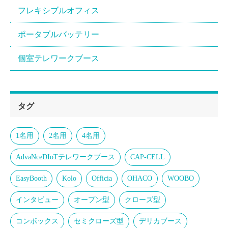
フレキシブルオフィス
ポータブルバッテリー
個室テレワークブース
タグ
1名用
2名用
4名用
AdvaNceDIoTテレワークブース
CAP-CELL
EasyBooth
Kolo
Officia
OHACO
WOOBO
インタビュー
オープン型
クローズ型
コンボックス
セミクローズ型
デリカブース