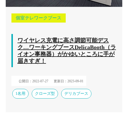
個室テレワークブース
ワイヤレス充電に高さ調節可能デス
ク…ワーキングブースDelicaBooth（ラ
イオン事務器）がかゆいところに手が
届きすぎ！
公開日：2022-07-27
更新日：2023-09-01
1名用
クローズ型
デリカブース