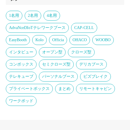
1名用
2名用
4名用
AdvaNceDIoTテレワークブース
CAP-CELL
EasyBooth
Kolo
Officia
OHACO
WOOBO
インタビュー
オープン型
クローズ型
コンボックス
セミクローズ型
デリカブース
テレキューブ
パーソナルブース
ビズブレイク
プライベートボックス
まとめ
リモートキャビン
ワークポッド