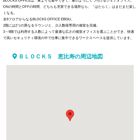
BLOCKS OFFICEは、家よりも集中できて、家のようにくつろげるシェアオフィス。
ONの時間とOFFの時間、どちらも充実できる場所なら、「はたらく」はまだまだ楽し
くなる。
全9フロアからなるBLOCKS OFFICE EBISU。
2階には2つの異なるラウンジと、少人数様専用の個室を完備。
3～9階では利用する人数によって最適な広さの個室オフィスを選ぶことができ、快適
で高いセキュリティ環境の中で仕事に集中できるワークスペースを提供しています。
ＢＬＯＣＫＳ 恵比寿の周辺地図