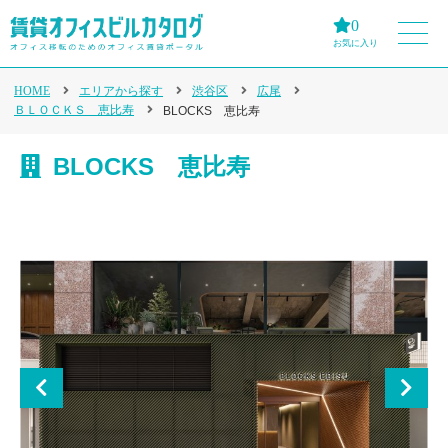
0
お気に入り
HOME
エリアから探す
渋谷区
広尾
ＢＬＯＣＫＳ 恵比寿
BLOCKS 恵比寿
BLOCKS 恵比寿