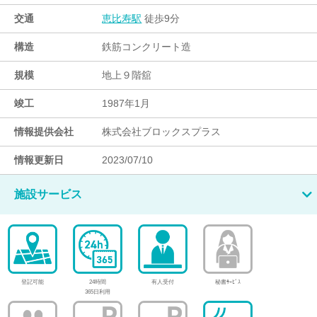
交通
徒歩9分
恵比寿駅
構造
鉄筋コンクリート造
規模
地上９階舘
竣工
1987年1月
情報提供会社
株式会社ブロックスプラス
情報更新日
2023/07/10
施設サービス
登記可能
24時間
有人受付
秘書ｻｰﾋﾞｽ
365日利用