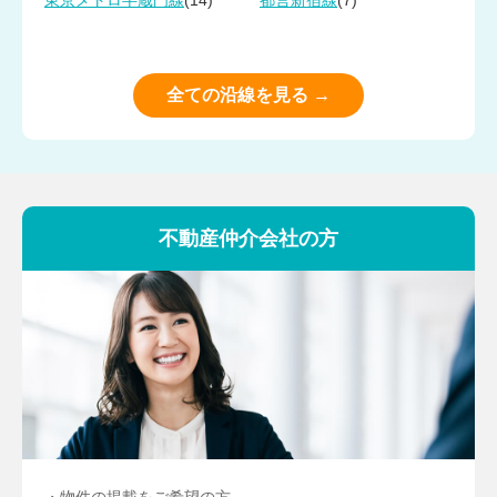
(14)
(7)
東京メトロ半蔵門線
都営新宿線
全ての沿線を見る →
不動産仲介会社の方