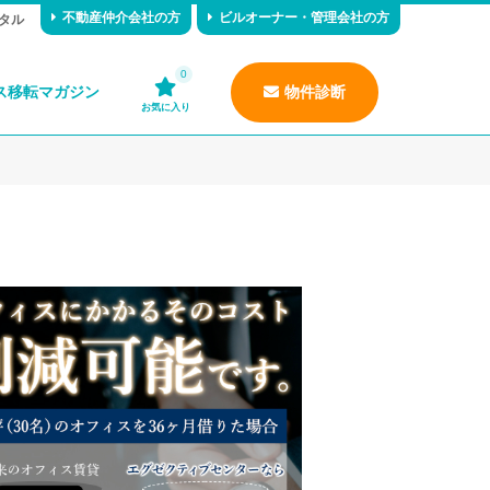
不動産仲介会社の方
ビルオーナー・管理会社の方
タル
0
ス移転マガジン
物件診断
お気に入り