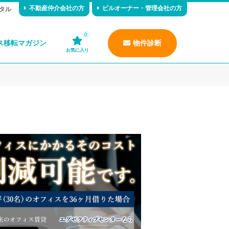
不動産仲介会社の方
ビルオーナー・管理会社の方
タル
0
ス移転マガジン
物件診断
お気に入り