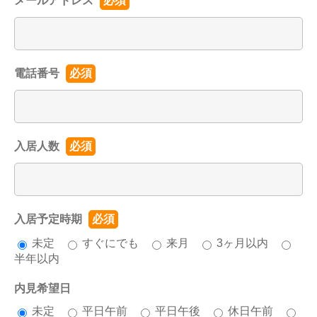
メールアドレス
必須
電話番号
必須
入居人数
必須
入居予定時期
必須
未定
すぐにでも
来月
3ヶ月以内
半年以内
内見希望日
未定
平日午前
平日午後
休日午前