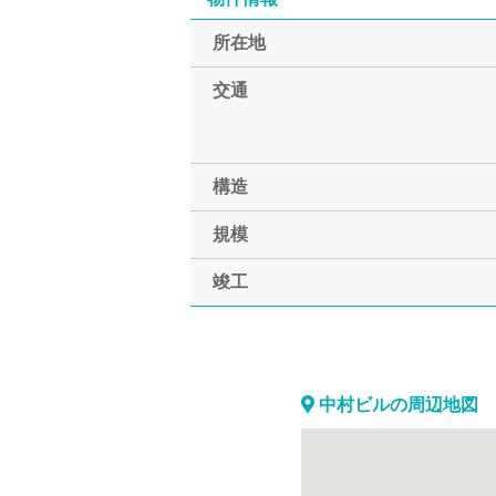
所在地
交通
構造
規模
竣工
中村ビルの周辺地図