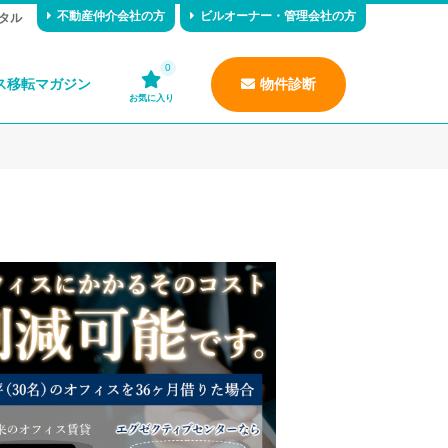
不動産仲介会社の方
ビルオーナー・管理会社の方
タル
0
ス移転マガジン
物件診断
お気に入り