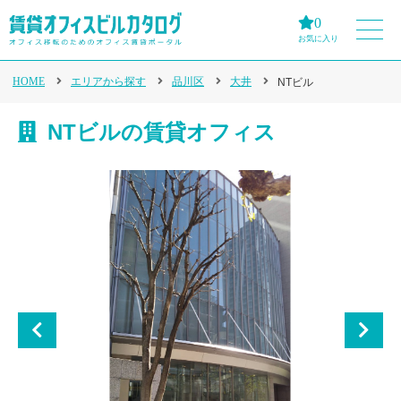
0
お気に入り
HOME
エリアから探す
品川区
大井
NTビル
NTビルの賃貸オフィス