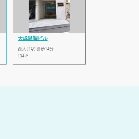
大成温調ビル
西大井駅 徒歩14分
134坪