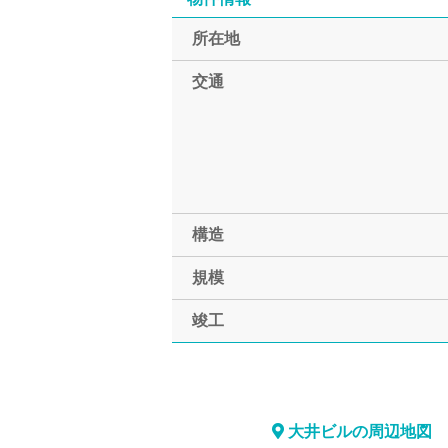
所在地
交通
構造
規模
竣工
大井ビルの周辺地図