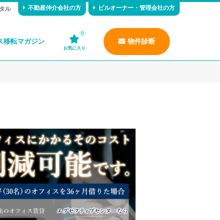
不動産仲介会社の方
ビルオーナー・管理会社の方
タル
0
ス移転マガジン
物件診断
お気に入り