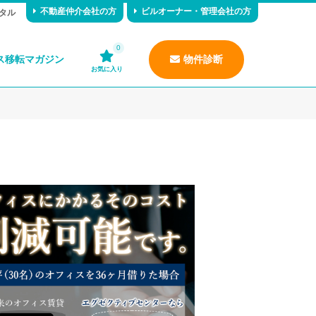
不動産仲介会社の方
ビルオーナー・管理会社の方
タル
0
ス移転マガジン
物件診断
お気に入り