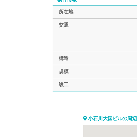
所在地
交通
構造
規模
竣工
小石川大国ビルの周辺