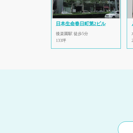
日本生命春日町第2ビル
後楽園駅 徒歩5分
133坪