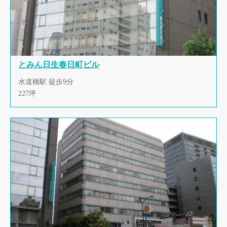
とみん日生春日町ビル
水道橋駅 徒歩9分
227坪