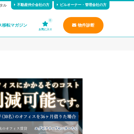
不動産仲介会社の方
ビルオーナー・管理会社の方
タル
0
ス移転マガジン
物件診断
お気に入り