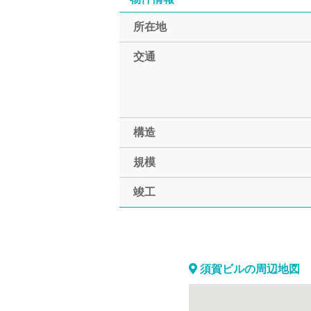
所在地
交通
構造
規模
竣工
須賀ビルの周辺地図