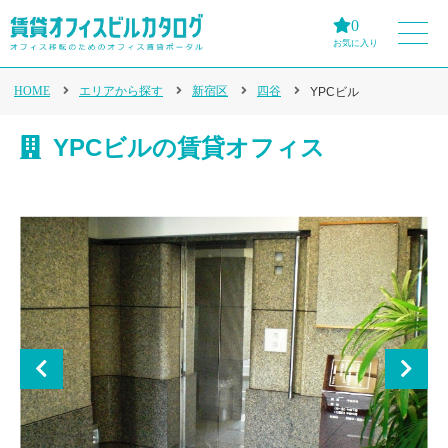
0
お気に入り
HOME
エリアから探す
新宿区
四谷
YPCビル
YPCビルの賃貸オフィス