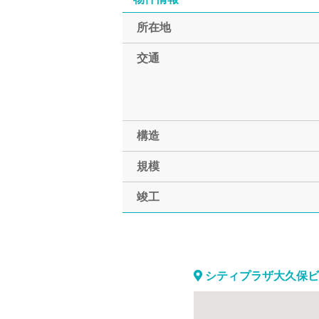
所在地
交通
構造
規模
竣工
シティプラザ大久保ビ