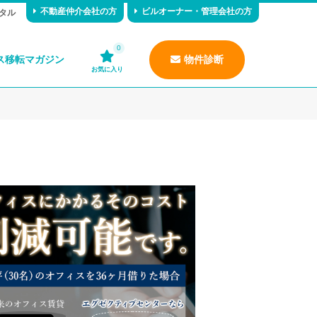
不動産仲介会社の方
ビルオーナー・管理会社の方
タル
0
ス移転マガジン
物件診断
お気に入り