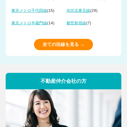
(15)
(29)
東京メトロ千代田線
JR京浜東北線
(14)
(7)
東京メトロ半蔵門線
都営新宿線
全ての沿線を見る →
不動産仲介会社の方