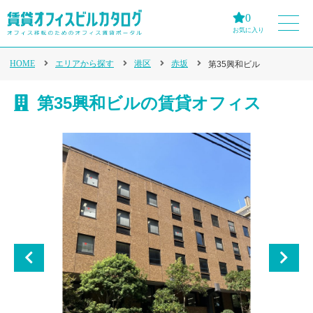
0
お気に入り
HOME
エリアから探す
港区
赤坂
第35興和ビル
第35興和ビルの賃貸オフィス