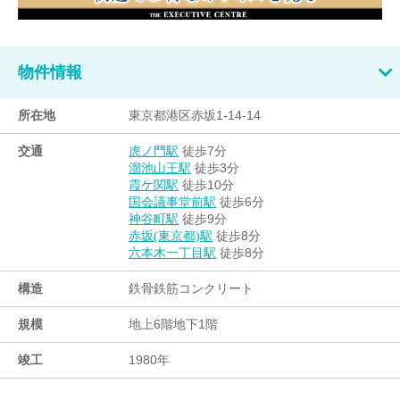
物件情報
所在地
東京都港区赤坂1-14-14
交通
徒歩7分
虎ノ門駅
徒歩3分
溜池山王駅
徒歩10分
霞ケ関駅
徒歩6分
国会議事堂前駅
徒歩9分
神谷町駅
徒歩8分
赤坂(東京都)駅
徒歩8分
六本木一丁目駅
構造
鉄骨鉄筋コンクリート
規模
地上6階地下1階
竣工
1980年