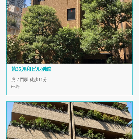
第35興和ビル別館
虎ノ門駅 徒歩11分
66坪