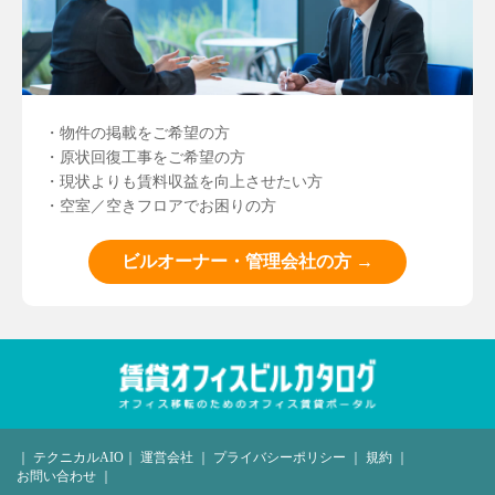
・物件の掲載をご希望の方
・原状回復工事をご希望の方
・現状よりも賃料収益を向上させたい方
・空室／空きフロアでお困りの方
ビルオーナー・管理会社の方 →
｜
テクニカルAIO
｜
運営会社
｜
プライバシーポリシー
｜
規約
｜
お問い合わせ
｜