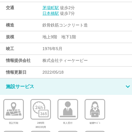
交通
徒歩2分
茅場町駅
徒歩7分
日本橋駅
構造
鉄骨鉄筋コンクリート造
規模
地上9階 地下1階
竣工
1976年5月
情報提供会社
株式会社ティーケーピー
情報更新日
2022/05/18
施設サービス
登記可能
24時間
有人受付
秘書ｻｰﾋﾞｽ
365日利用