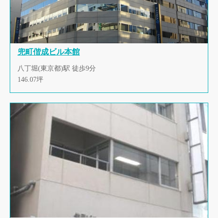
兜町偕成ビル本館
八丁堀(東京都)駅 徒歩9分
146.07坪