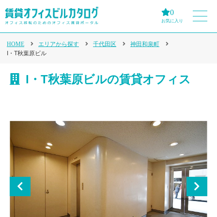
0
お気に入り
HOME
エリアから探す
千代田区
神田和泉町
I・T秋葉原ビル
I・T秋葉原ビルの賃貸オフィス