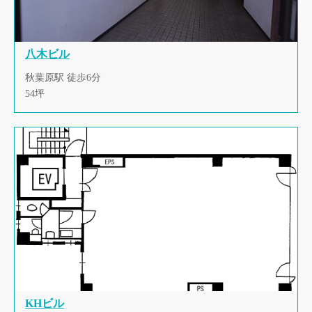
八木ビル
秋葉原駅 徒歩6分
54坪
KHビル