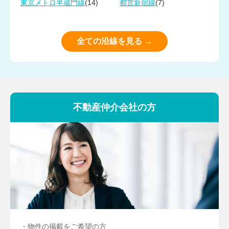
(14)
(7)
東京メトロ半蔵門線
都営新宿線
全ての沿線を見る →
不動産仲介会社の方
・物件の掲載をご希望の方