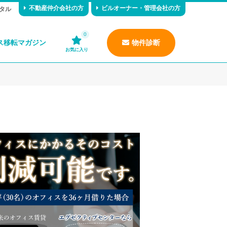
不動産仲介会社の方
ビルオーナー・管理会社の方
タル
0
ス移転マガジン
物件診断
お気に入り