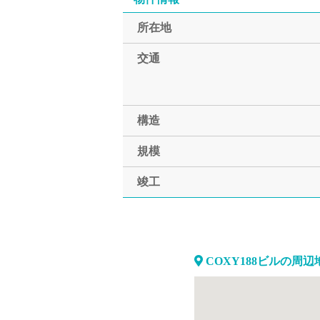
所在地
交通
構造
規模
竣工
COXY188ビルの周辺