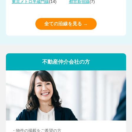
(14)
(7)
東京メトロ半蔵門線
都営新宿線
全ての沿線を見る →
不動産仲介会社の方
・物件の掲載をご希望の方