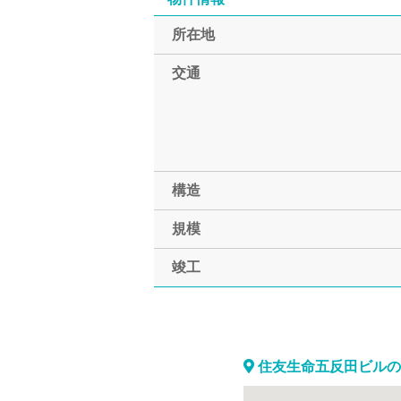
所在地
交通
構造
規模
竣工
住友生命五反田ビルの