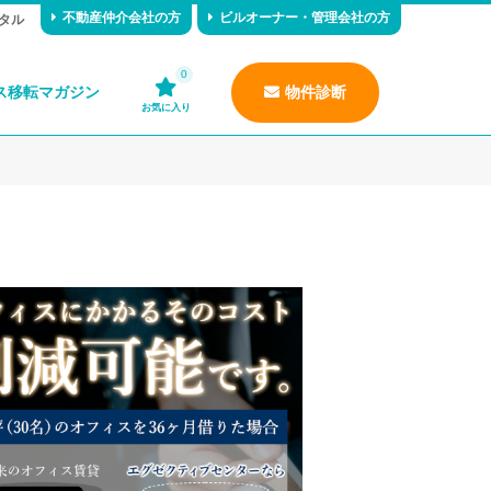
不動産仲介会社の方
ビルオーナー・管理会社の方
タル
0
ス移転マガジン
物件診断
お気に入り