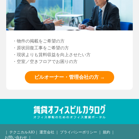
・物件の掲載をご希望の方
・原状回復工事をご希望の方
・現状よりも賃料収益を向上させたい方
・空室／空きフロアでお困りの方
ビルオーナー・管理会社の方 →
｜
テクニカルAIO
｜
運営会社
｜
プライバシーポリシー
｜
規約
｜
お問い合わせ
｜