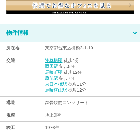
物件情報
所在地
東京都台東区柳橋2-1-10
交通
徒歩4分
浅草橋駅
徒歩5分
両国駅
徒歩12分
馬喰町駅
徒歩7分
蔵前駅
徒歩11分
東日本橋駅
徒歩12分
馬喰横山駅
構造
鉄骨鉄筋コンクリート
規模
地上9階
竣工
1976年