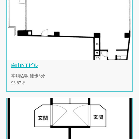
白山NTビル
本駒込駅 徒歩5分
93.87坪