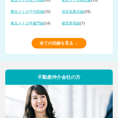
(18)
(15)
東京メトロ丸ノ内線
東京メトロ南北線
(15)
(29)
東京メトロ千代田線
JR京浜東北線
(14)
(7)
東京メトロ半蔵門線
都営新宿線
全ての沿線を見る →
不動産仲介会社の方