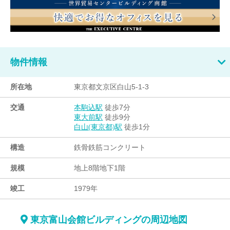
物件情報
所在地
東京都文京区白山5-1-3
交通
徒歩7分
本駒込駅
徒歩9分
東大前駅
徒歩1分
白山(東京都)駅
構造
鉄骨鉄筋コンクリート
規模
地上8階地下1階
竣工
1979年
東京富山会館ビルディングの周辺地図