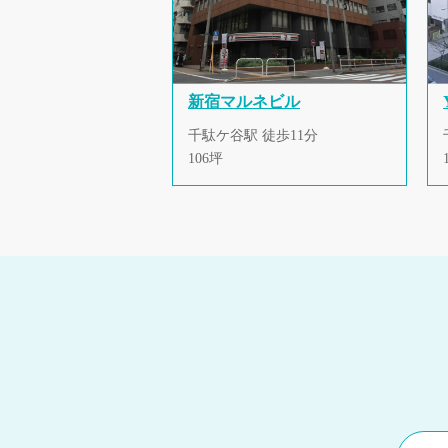
新宿マルネビル
千駄ケ谷駅 徒歩11分
106坪