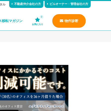
不動産仲介会社の方
ビルオーナー・管理会社の方
タル
0
ス移転マガジン
物件診断
お気に入り