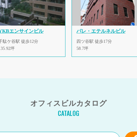
YKBエンサインビル
パレ・エテルネルビル
千駄ケ谷駅 徒歩12分
四ツ谷駅 徒歩17分
135.92坪
58.7坪
オフィスビルカタログ
CATALOG