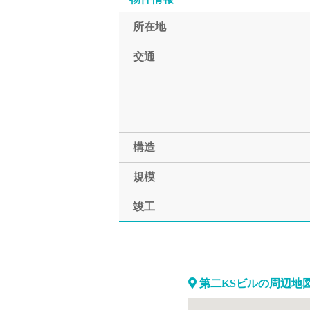
所在地
交通
構造
規模
竣工
第二KSビルの周辺地