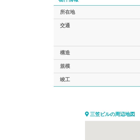
所在地
交通
構造
規模
竣工
三笠ビルの周辺地図