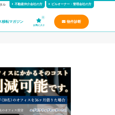
不動産仲介会社の方
ビルオーナー・管理会社の方
タル
0
ス移転マガジン
物件診断
お気に入り