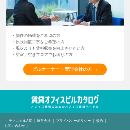
・物件の掲載をご希望の方
・原状回復工事をご希望の方
・現状よりも賃料収益を向上させたい方
・空室／空きフロアでお困りの方
ビルオーナー・管理会社の方 →
｜
テクニカルAIO
｜
運営会社
｜
プライバシーポリシー
｜
規約
｜
お問い合わせ
｜