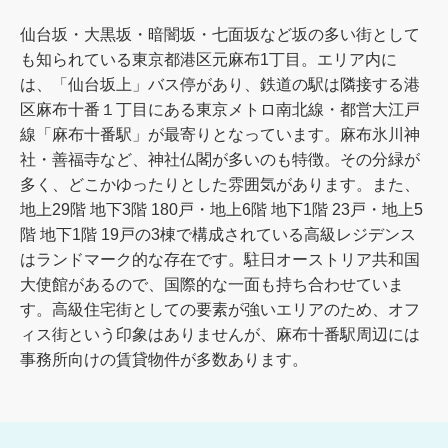
仙台坂・大黒坂・暗闇坂・七面坂など坂の多い街として
も知られている東京都港区元麻布1丁目。エリア内に
は、「仙台坂上」バス停があり、鉄道の駅は隣接する港
区麻布十番１丁目にある東京メトロ南北線・都営大江戸
線「麻布十番駅」が最寄りとなっています。麻布氷川神
社・善福寺など、神社仏閣が多いのも特徴。その分緑が
多く、どこかゆったりとした雰囲気があります。また、
地上29階 地下3階 180戸・地上6階 地下1階 23戸・地上5
階 地下1階 19戸の3棟で構成されている高級レジデンス
はランドマーク的な存在です。駐日オーストリア共和国
大使館があるので、国際的な一面も持ち合わせていま
す。高級住宅街としての要素が強いエリアのため、オフ
ィス街という印象はありませんが、麻布十番駅周辺には
事務所向けの賃貸物件が多数あります。