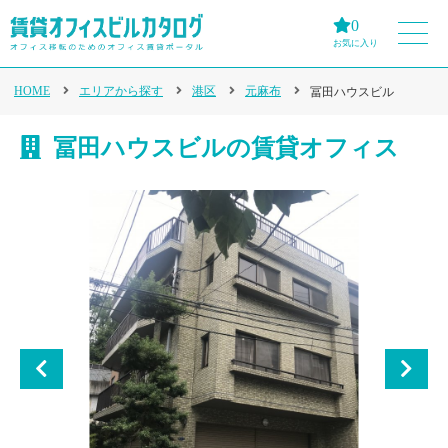
0
お気に入り
HOME
エリアから探す
港区
元麻布
冨田ハウスビル
冨田ハウスビルの賃貸オフィス