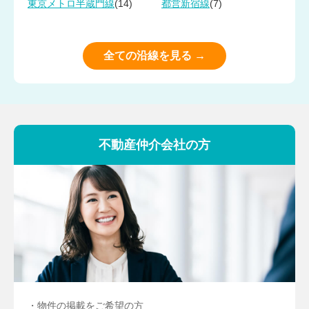
(14)
(7)
東京メトロ半蔵門線
都営新宿線
全ての沿線を見る →
不動産仲介会社の方
・物件の掲載をご希望の方